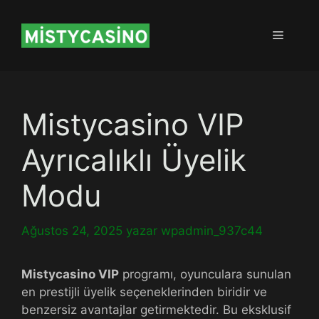
İçeriğe
atla
Menü
Mistycasino VIP
Ayrıcalıklı Üyelik
Modu
Ağustos 24, 2025
yazar
wpadmin_937c44
Mistycasino VIP
programı, oyunculara sunulan
en prestijli üyelik seçeneklerinden biridir ve
benzersiz avantajlar getirmektedir. Bu eksklusif