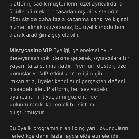
platform, sadık müşterilerini özel ayrıcalıklarla
ödüllendirmek için tasarlanmış bir sistemdir.
Eğer siz de daha fazla kazanma şansı ve kişisel
hizmet almak istiyorsanız, bu üyelik modu tam
olarak aradığınız şey olabilir.
Mistycasino VIP
üyeliği, geleneksel oyun
deneyiminin çok ötesine geçerek, oyunculara bir
yaşam tarzı sunmaktadır. Premium destek, özel
bonuslar ve VIP etkinliklere erişim gibi
imkanlarla, üyeler kendilerini gerçekten değerli
hissedebilirler. Platform, her seviyedeki
oyuncunun ihtiyaçlarını göz önünde
bulundurarak, kademeli bir sistem
oluşturmuştur.
Bu üyelik programının en ilginç yanı, oyuncuların
ilerledikçe daha fazla fayda elde etmeleridir.