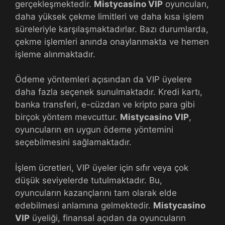
gerçekleşmektedir.
Mistycasino VIP
oyuncuları,
daha yüksek çekme limitleri ve daha kısa işlem
süreleriyle karşılaşmaktadırlar. Bazı durumlarda,
çekme işlemleri anında onaylanmakta ve hemen
işleme alınmaktadır.
Ödeme yöntemleri açısından da VIP üyelere
daha fazla seçenek sunulmaktadır. Kredi kartı,
banka transferi, e-cüzdan ve kripto para gibi
birçok yöntem mevcuttur.
Mistycasino VIP
,
oyuncuların en uygun ödeme yöntemini
seçebilmesini sağlamaktadır.
İşlem ücretleri, VIP üyeler için sıfır veya çok
düşük seviyelerde tutulmaktadır. Bu,
oyuncuların kazançlarını tam olarak elde
edebilmesi anlamına gelmektedir.
Mistycasino
VIP
üyeliği, finansal açıdan da oyuncuların