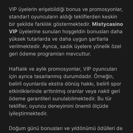
VIP üyelerin erişebildiği bonus ve promosyonlar,
standart oyuncuların aldığı tekliflerden keskin
bir şekilde farklılık göstermektedir.
Mistycasino
VIP
üyelerine sunulan hoşgeldin bonusları daha
yüksek tutarlarda ve daha uygun şartlarla
verilmektedir. Ayrıca, sadık üyelere yönelik özel
geri ödeme programları mevcuttur.
Haftalık ve aylık promosyonlar, VIP oyuncuları
için ayrıca tasarlanmış durumdadır. Örneğin,
belirli oyunlarda ekstra dönüş hakkı, belirli spor
etkinliklerinde arttırılmış oranlar veya nakit geri
ödeme garantileri sunulabilmektedir. Bu tür
teklifler, oyuncu deneyimini önemli ölçüde
iyileştirmektedir.
Doğum günü bonusları ve yıldönümü ödülleri de