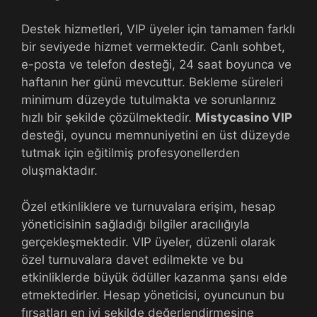
Destek hizmetleri, VIP üyeler için tamamen farklı
bir seviyede hizmet vermektedir. Canlı sohbet,
e-posta ve telefon desteği, 24 saat boyunca ve
haftanın her günü mevcuttur. Bekleme süreleri
minimum düzeyde tutulmakta ve sorunlarınız
hızlı bir şekilde çözülmektedir.
Mistycasino VIP
desteği, oyuncu memnuniyetini en üst düzeyde
tutmak için eğitilmiş profesyonellerden
oluşmaktadır.
Özel etkinliklere ve turnuvalara erişim, hesap
yöneticisinin sağladığı bilgiler aracılığıyla
gerçekleşmektedir. VIP üyeler, düzenli olarak
özel turnuvalara davet edilmekte ve bu
etkinliklerde büyük ödüller kazanma şansı elde
etmektedirler. Hesap yöneticisi, oyuncunun bu
fırsatları en iyi şekilde değerlendirmesine