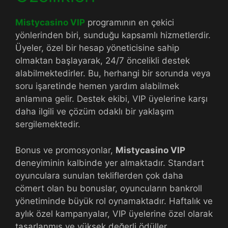
Mistycasino VIP
programının en çekici
yönlerinden biri, sunduğu kapsamlı hizmetlerdir.
Üyeler, özel bir hesap yöneticisine sahip
olmaktan başlayarak, 24/7 öncelikli destek
alabilmektedirler. Bu, herhangi bir sorunda veya
soru işaretinde hemen yardım alabilmek
anlamına gelir. Destek ekibi, VIP üyelerine karşı
daha ilgili ve çözüm odaklı bir yaklaşım
sergilemektedir.
Bonus ve promosyonlar,
Mistycasino VIP
deneyiminin kalbinde yer almaktadır. Standart
oyunculara sunulan tekliflerden çok daha
cömert olan bu bonuslar, oyuncuların bankroll
yönetiminde büyük rol oynamaktadır. Haftalık ve
aylık özel kampanyalar, VIP üyelerine özel olarak
tasarlanmış ve yüksek değerli ödüller