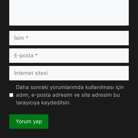
İsim
E-
posta
İnternet
sitesi
Daha sonraki yorumlarımda kullanılması için
adım, e-posta adresim ve site adresim bu
tarayıcıya kaydedilsin.