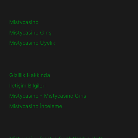
Mistycasino
Mistycasino Giriş
Mistycasino Üyelik
Gizlilik Hakkında
İletişim Bilgileri
Mistycasino - Mistycasino Giriş
Mistycasino İnceleme