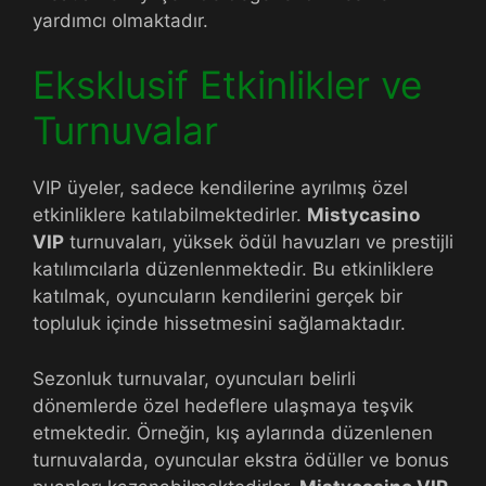
yardımcı olmaktadır.
Eksklusif Etkinlikler ve
Turnuvalar
VIP üyeler, sadece kendilerine ayrılmış özel
etkinliklere katılabilmektedirler.
Mistycasino
VIP
turnuvaları, yüksek ödül havuzları ve prestijli
katılımcılarla düzenlenmektedir. Bu etkinliklere
katılmak, oyuncuların kendilerini gerçek bir
topluluk içinde hissetmesini sağlamaktadır.
Sezonluk turnuvalar, oyuncuları belirli
dönemlerde özel hedeflere ulaşmaya teşvik
etmektedir. Örneğin, kış aylarında düzenlenen
turnuvalarda, oyuncular ekstra ödüller ve bonus