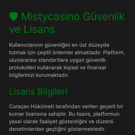
🛡️ Mistycasino Güvenlik
ve Lisans
Kullanıcılarının güvenliğini en üst düzeyde
tutmak için çeşitli önlemler almaktadır. Platform,
uluslararası standartlara uygun güvenlik
protokolleri kullanarak kişisel ve finansal
bilgilerinizi korumaktadır.
Lisans Bilgileri
Curaçao Hükümeti tarafından verilen geçerli bir
kumar lisansına sahiptir. Bu lisans, platformun
yasal olarak faaliyet gösterdiğini ve düzenli
denetimlerden geçtiğini göstermektedir.