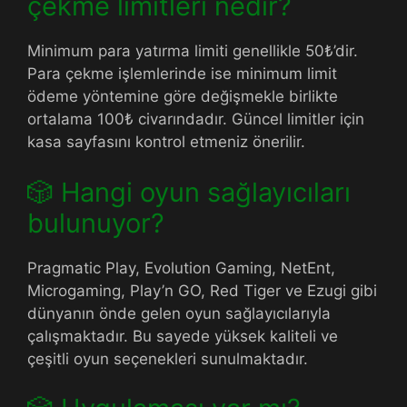
çekme limitleri nedir?
Minimum para yatırma limiti genellikle 50₺’dir.
Para çekme işlemlerinde ise minimum limit
ödeme yöntemine göre değişmekle birlikte
ortalama 100₺ civarındadır. Güncel limitler için
kasa sayfasını kontrol etmeniz önerilir.
🎲 Hangi oyun sağlayıcıları
bulunuyor?
Pragmatic Play, Evolution Gaming, NetEnt,
Microgaming, Play’n GO, Red Tiger ve Ezugi gibi
dünyanın önde gelen oyun sağlayıcılarıyla
çalışmaktadır. Bu sayede yüksek kaliteli ve
çeşitli oyun seçenekleri sunulmaktadır.