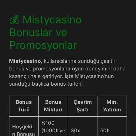
💰 Mistycasino
Bonuslar ve
Promosyonlar
Mistycasino
, kullanıcılarına sunduğu çeşitli
bonus ve promosyonlarla oyun deneyimini daha
kazançlı hale getiriyor. İşte Mistycasino’nun
sunduğu başlıca bonus türleri:
Bonus
Bonus
Çevrim
Min.
Türü
Miktarı
Şartı
Yatırım
%100
Hoşgeldi
(1000₺’ye
30x
50₺
n Bonusu