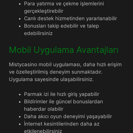
Para yatırma ve çekme işlemlerini
gerçekleştirebilir
Canlı destek hizmetinden yararlanabilir
Bonusları takip edebilir ve talep
edebilirsiniz
Mobil Uygulama Avantajları
Mistycasino mobil uygulaması, daha hızlı erişim
ve özelleştirilmiş deneyim sunmaktadır.
Uygulama sayesinde ulaşabilirsiniz.
Parmak izi ile hızlı giriş yapabilir
Bildirimler ile güncel bonuslardan
haberdar olabilir
Daha akıcı oyun deneyimi yaşayabilir
İnternet kesintilerinden daha az
etkilenebilirsiniz