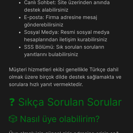
Canlı Sohbet: Site üzerinden anında
destek alabilirsiniz
E-posta: Firma adresine mesaj
gönderebilirsiniz
Sosyal Medya: Resmi sosyal medya
hesaplarından iletişim kurabilirsiniz
SSS Bölümü: Sık sorulan soruların
yanıtlarını bulabilirsiniz
Müşteri hizmetleri ekibi genellikle Türkçe dahil
olmak üzere birçok dilde destek sağlamakta ve
sorulara hızlı yanıt vermektedir.
❓ Sıkça Sorulan Sorular
🎲 Nasıl üye olabilirim?