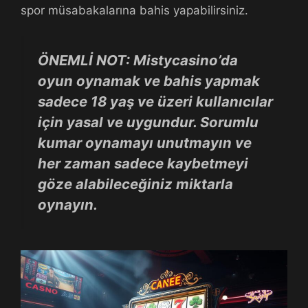
spor müsabakalarına bahis yapabilirsiniz.
ÖNEMLİ NOT: Mistycasino’da
oyun oynamak ve bahis yapmak
sadece 18 yaş ve üzeri kullanıcılar
için yasal ve uygundur. Sorumlu
kumar oynamayı unutmayın ve
her zaman sadece kaybetmeyi
göze alabileceğiniz miktarla
oynayın.