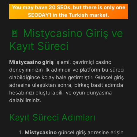
You may have 20 SEOs, but there is only one
SEODAY1 in the Turkish market.
🚪 Mistycasino Giriş ve
Kayıt Süreci
Mistycasino giriş
işlemi, çevrimiçi casino
deneyiminizin ilk adımıdır ve platform bu süreci
olabildiğince kolay hale getirmiştir. Güncel giriş
adresine ulaştıktan sonra, birkaç basit adımda
hesabınızı oluşturabilir ve oyun dünyasına
dalabilirsiniz.
Kayıt Süreci Adımları
Mistycasino
güncel giriş adresine erişin