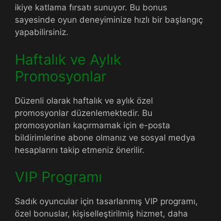
ikiye katlama fırsatı sunuyor. Bu bonus
sayesinde oyun deneyiminize hızlı bir başlangıç
yapabilirsiniz.
Haftalık ve Aylık
Promosyonlar
Düzenli olarak haftalık ve aylık özel
promosyonlar düzenlemektedir. Bu
promosyonları kaçırmamak için e-posta
bildirimlerine abone olmanız ve sosyal medya
hesaplarını takip etmeniz önerilir.
VIP Programı
Sadık oyuncular için tasarlanmış VIP programı,
özel bonuslar, kişiselleştirilmiş hizmet, daha