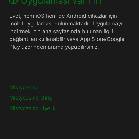
🎲 Uygulaması var mı?
Evet, hem iOS hem de Android cihazlar için
mobil uygulaması bulunmaktadır. Uygulamayı
indirmek için ana sayfasında bulunan ilgili
bağlantıları kullanabilir veya App Store/Google
Play üzerinden arama yapabilirsiniz.
Mistycasino
Mistycasino Giriş
Mistycasino Üyelik