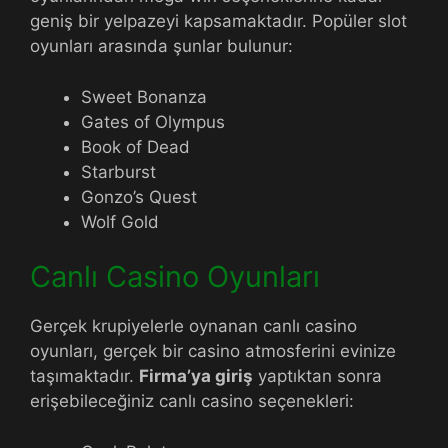
geniş bir yelpazeyi kapsamaktadır. Popüler slot
oyunları arasında şunlar bulunur:
Sweet Bonanza
Gates of Olympus
Book of Dead
Starburst
Gonzo’s Quest
Wolf Gold
Canlı Casino Oyunları
Gerçek krupiyelerle oynanan canlı casino
oyunları, gerçek bir casino atmosferini evinize
taşımaktadır.
Firma’ya giriş
yaptıktan sonra
erişebileceğiniz canlı casino seçenekleri: