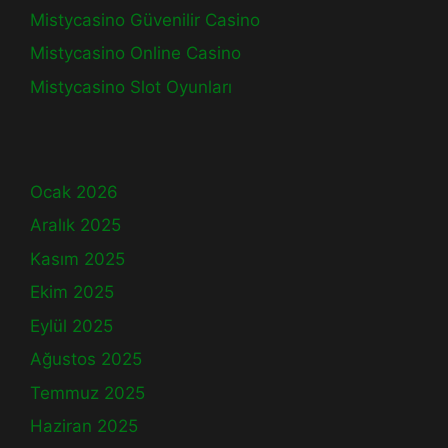
Mistycasino Güvenilir Casino
Mistycasino Online Casino
Mistycasino Slot Oyunları
Ocak 2026
Aralık 2025
Kasım 2025
Ekim 2025
Eylül 2025
Ağustos 2025
Temmuz 2025
Haziran 2025