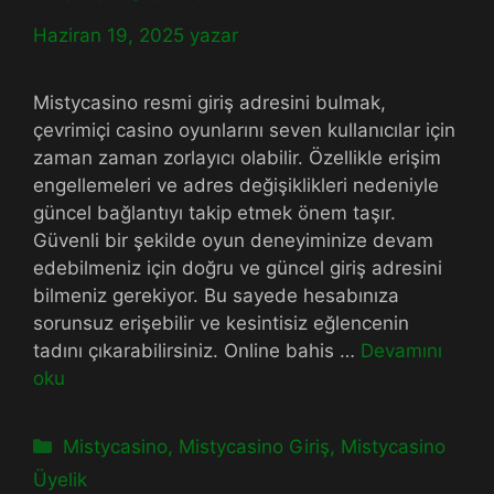
Haziran 19, 2025
yazar
Mistycasino resmi giriş adresini bulmak,
çevrimiçi casino oyunlarını seven kullanıcılar için
zaman zaman zorlayıcı olabilir. Özellikle erişim
engellemeleri ve adres değişiklikleri nedeniyle
güncel bağlantıyı takip etmek önem taşır.
Güvenli bir şekilde oyun deneyiminize devam
edebilmeniz için doğru ve güncel giriş adresini
bilmeniz gerekiyor. Bu sayede hesabınıza
sorunsuz erişebilir ve kesintisiz eğlencenin
tadını çıkarabilirsiniz. Online bahis …
Devamını
oku
Kategoriler
Mistycasino
,
Mistycasino Giriş
,
Mistycasino
Üyelik