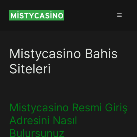
İçeriğe
atla
Menü
Mistycasino Bahis
Siteleri
Mistycasino Resmi Giriş
Adresini Nasıl
Bulursunuz