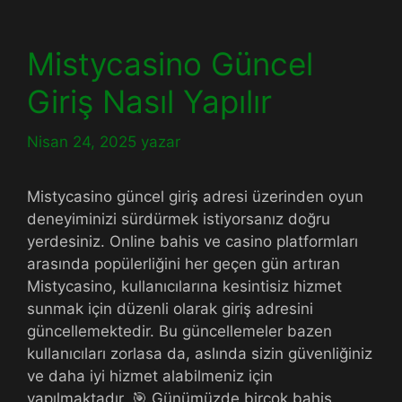
Mistycasino Güncel
Giriş Nasıl Yapılır
Nisan 24, 2025
yazar
Mistycasino güncel giriş adresi üzerinden oyun
deneyiminizi sürdürmek istiyorsanız doğru
yerdesiniz. Online bahis ve casino platformları
arasında popülerliğini her geçen gün artıran
Mistycasino, kullanıcılarına kesintisiz hizmet
sunmak için düzenli olarak giriş adresini
güncellemektedir. Bu güncellemeler bazen
kullanıcıları zorlasa da, aslında sizin güvenliğiniz
ve daha iyi hizmet alabilmeniz için
yapılmaktadır. 🎯 Günümüzde birçok bahis