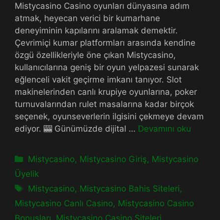
Mistycasino Casino oyunları dünyasına adım
atmak, heyecan verici bir kumarhane
deneyiminin kapılarını aralamak demektir.
Çevrimiçi kumar platformları arasında kendine
özgü özellikleriyle öne çıkan Mistycasino,
kullanıcılarına geniş bir oyun yelpazesi sunarak
eğlenceli vakit geçirme imkanı tanıyor. Slot
makinelerinden canlı krupiye oyunlarına, poker
turnuvalarından rulet masalarına kadar birçok
seçenek, oyunseverlerin ilgisini çekmeye devam
ediyor. 🎰 Günümüzde dijital …
Devamını oku
Kategoriler
Mistycasino
,
Mistycasino Giriş
,
Mistycasino
Üyelik
Etiketler
Mistycasino
,
Mistycasino Bahis Siteleri
,
Mistycasino Canlı Casino
,
Mistycasino Casino
Bonusları
,
Mistycasino Casino Siteleri
,