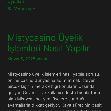
Oyunları
Yorum yap
Mistycasino Üyelik
İşlemleri Nasıl Yapılır
Mayıs 5, 2025
yazar
Mistycasino üyelik işlemleri nasıl yapılır sorusu,
online casino dünyasına adım atmak isteyen
birçok kişinin merak ettiği konuların başında
geliyor. Güvenilir ve kullanıcı dostu bir platform
olan Mistycasino, yeni üyelere sunduğu
avantajlarla dikkat çekiyor. Kayıt sürecinin basit