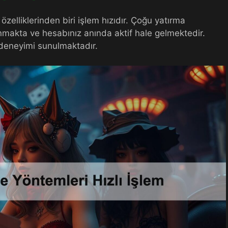
zelliklerinden biri işlem hızıdır. Çoğu yatırma
akta ve hesabınız anında aktif hale gelmektedir.
 deneyimi sunulmaktadır.