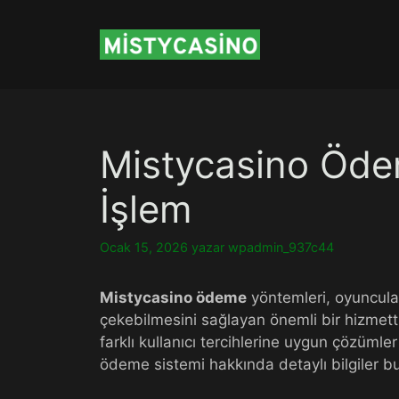
İçeriğe
atla
Mistycasino Ödem
İşlem
Ocak 15, 2026
yazar
wpadmin_937c44
Mistycasino ödeme
yöntemleri, oyuncuları
çekebilmesini sağlayan önemli bir hizmetti
farklı kullanıcı tercihlerine uygun çözüml
ödeme sistemi hakkında detaylı bilgiler bu