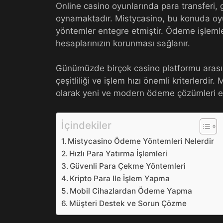
Online casino oyunlarında para transferi, gü
oynamaktadır. Mistycasino, bu konuda oyu
yöntemler entegre etmiştir. Ödeme işlemleri
hesaplarınızın korunması sağlanır.
Günümüzde birçok casino platformu aras
çeşitliliği ve işlem hızı önemli kriterlerdir
olarak yeni ve modern ödeme çözümleri e
İçindekiler
Mistycasino Ödeme Yöntemleri Nelerdir
Hızlı Para Yatırma İşlemleri
Güvenli Para Çekme Yöntemleri
Kripto Para Ile İşlem Yapma
Mobil Cihazlardan Ödeme Yapma
Müşteri Destek ve Sorun Çözme