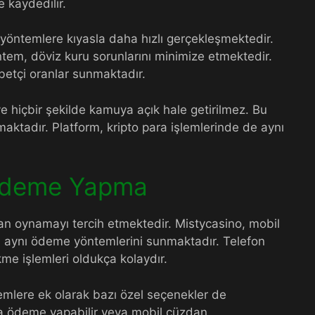
e kaydedilir.
l yöntemlere kıyasla daha hızlı gerçekleşmektedir.
öntem, döviz kuru sorunlarını minimize etmektedir.
betçi oranlar sunmaktadır.
ve hiçbir şekilde kamuya açık hale getirilmez. Bu
orumaktadır. Platform, kripto para işlemlerinde de aynı
 Ödeme Yapma
 oynamayı tercih etmektedir. Mistycasino, mobil
aynı ödeme yöntemlerini sunmaktadır. Telefon
me işlemleri oldukça kolaydır.
mlere ek olarak bazı özel seçenekler de
la ödeme yapabilir veya mobil cüzdan