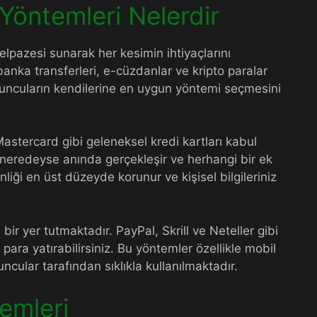
öntemleri Nelerdir
elpazesi sunarak her kesimin ihtiyaçlarını
banka transferleri, e-cüzdanlar ve kripto paralar
oyuncuların kendilerine en uygun yöntemi seçmesini
stercard gibi geleneksel kredi kartları kabul
r neredeyse anında gerçekleşir ve herhangi bir ek
liği en üst düzeyde korunur ve kişisel bilgileriniz
ir yer tutmaktadır. PayPal, Skrill ve Neteller gibi
ara yatırabilirsiniz. Bu yöntemler özellikle mobil
cular tarafından sıklıkla kullanılmaktadır.
lemleri