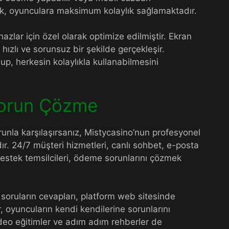
klik, oyunculara maksimum kolaylık sağlamaktadır.
azlar için özel olarak optimize edilmiştir. Ekran
ızlı ve sorunsuz bir şekilde gerçekleşir.
p, herkesin kolaylıkla kullanabilmesini
Sorun Çözme
unla karşılaşırsanız, Mistycasino’nun profesyonel
r. 24/7 müşteri hizmetleri, canlı sohbet, e-posta
 Destek temsilcileri, ödeme sorunlarını çözmek
an soruların cevapları, platform web sitesinde
ler, oyuncuların kendi kendilerine sorunlarını
deo eğitimler ve adım adım rehberler de