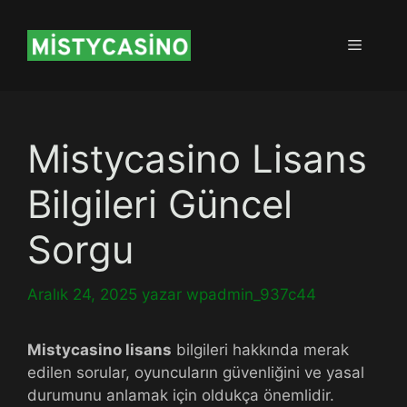
İçeriğe
atla
Menü
Mistycasino Lisans
Bilgileri Güncel
Sorgu
Aralık 24, 2025
yazar
wpadmin_937c44
Mistycasino lisans
bilgileri hakkında merak
edilen sorular, oyuncuların güvenliğini ve yasal
durumunu anlamak için oldukça önemlidir.