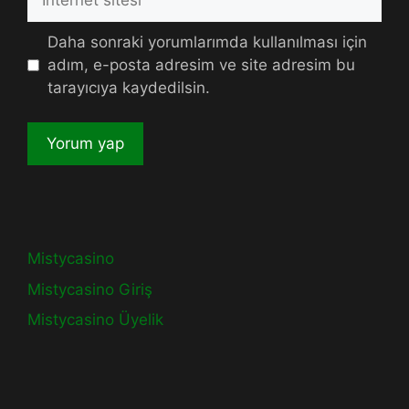
sitesi
Daha sonraki yorumlarımda kullanılması için
adım, e-posta adresim ve site adresim bu
tarayıcıya kaydedilsin.
Mistycasino
Mistycasino Giriş
Mistycasino Üyelik