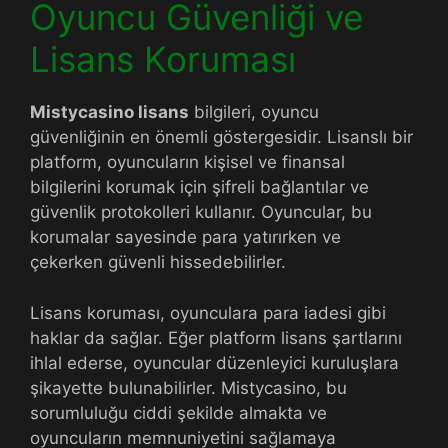
Oyuncu Güvenliği ve
Lisans Koruması
Mistycasino lisans
bilgileri, oyuncu
güvenliğinin en önemli göstergesidir. Lisanslı bir
platform, oyuncuların kişisel ve finansal
bilgilerini korumak için şifreli bağlantılar ve
güvenlik protokolleri kullanır. Oyuncular, bu
korumalar sayesinde para yatırırken ve
çekerken güvenli hissedebilirler.
Lisans koruması, oyunculara para iadesi gibi
haklar da sağlar. Eğer platform lisans şartlarını
ihlal ederse, oyuncular düzenleyici kuruluşlara
şikayette bulunabilirler. Mistycasino, bu
sorumluluğu ciddi şekilde almakta ve
oyuncuların memnuniyetini sağlamaya