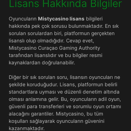
Lisans Hakkında Bilgiler
Oyuncuların
Mistycasino lisans
bilgileri
hakkında pek çok sorusu bulunmaktadır. En sık
sorulan sorulardan biri, platformun gerçekten
lisanslı olup olmadığıdır. Cevap evet,
Mistycasino Curaçao Gaming Authority
tarafından lisanslıdır ve bu bilgiler resmi
kaynaklardan doğrulanabilir.
Diğer bir sık sorulan soru, lisansın oyuncuları ne
şekilde koruduğudur. Lisans, platformun belirli
standartlara uyması ve düzenli denetim altında
olması anlamına gelir. Bu, oyuncuların adil oyun,
güvenli para transferleri ve sorumlu oyun ortamı
alacağını garantiler. Mistycasino, bu tüm
koşulları sağlayarak oyuncuların güvenini
kazanmaktadır.