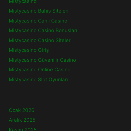
Mistycasino
Mistycasino Bahis Siteleri
Mistycasino Canlı Casino
Mistycasino Casino Bonusları
Mistycasino Casino Siteleri
Mistycasino Giriş
Mistycasino Güvenilir Casino
Mistycasino Online Casino
Mistycasino Slot Oyunları
Ocak 2026
Aralık 2025
Kasım 2025